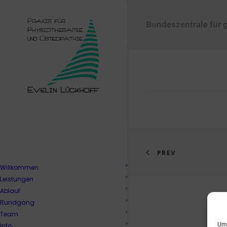
Bundeszentrale für 
PREV
Willkommen
Leistungen
Ablauf
Rundgang
Team
Um 
Info