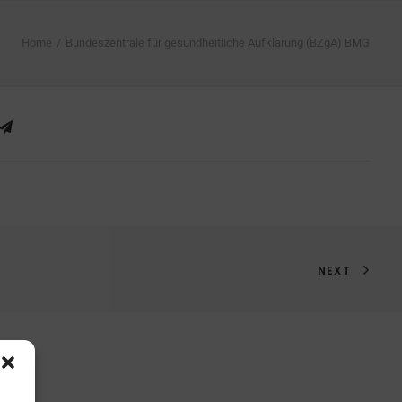
Home
Bundeszentrale für gesundheitliche Aufklärung (BZgA) BMG
NEXT